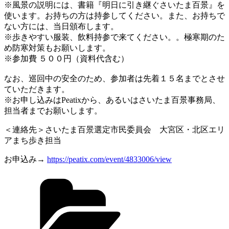
※風景の説明には、書籍『明日に引き継ぐさいたま百景』を
使います。お持ちの方は持参してください。また、お持ちで
ない方には、当日頒布します。
※歩きやすい服装、飲料持参で来てください。。極寒期のた
め防寒対策もお願いします。
※参加費 ５００円（資料代含む）
なお、巡回中の安全のため、参加者は先着１５名までとさせ
ていただきます。
※お申し込みはPeatixから、あるいはさいたま百景事務局、
担当者までお願いします。
＜連絡先＞さいたま百景選定市民委員会 大宮区・北区エリ
アまち歩き担当
お申込み→
https://peatix.com/event/4833006/view
カ
テ
ゴ
リ
ー