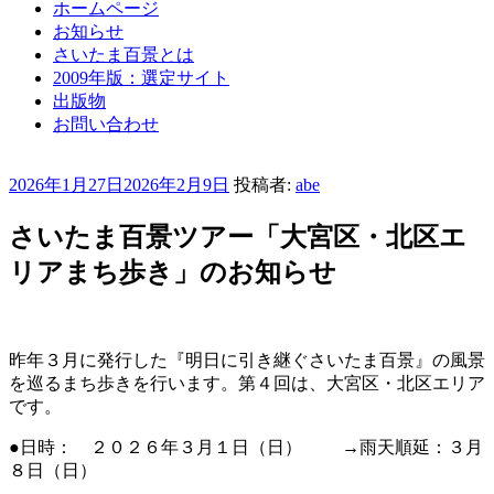
ホームページ
お知らせ
さいたま百景とは
2009年版：選定サイト
出版物
お問い合わせ
投
2026年1月27日
2026年2月9日
投稿者:
abe
稿
日:
さいたま百景ツアー「大宮区・北区エ
リアまち歩き」のお知らせ
昨年３月に発行した『明日に引き継ぐさいたま百景』の風景
を巡るまち歩きを行います。第４回は、大宮区・北区エリア
です。
●日時： ２０２６年３月１日（日） →雨天順延：３月
８日（日）