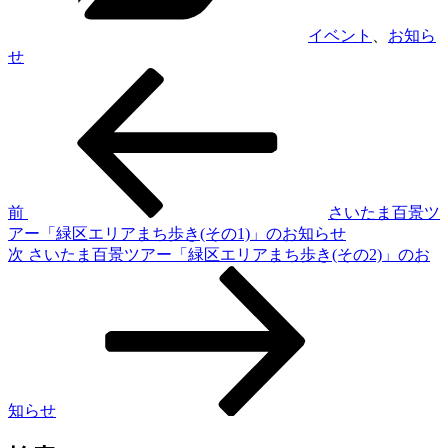
イベント
、
お知ら
せ
前
投
の
稿
投
稿
ナ
ビ
ゲ
前
さいたま百景ツ
アー「緑区エリアまち歩き(その1)」のお知らせ
ー
次
次
さいたま百景ツアー「緑区エリアまち歩き(その2)」のお
シ
の
投
ョ
稿
ン
知らせ