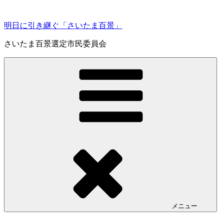
コ
ン
明日に引き継ぐ「さいたま百景」
テ
ン
さいたま百景選定市民委員会
ツ
へ
ス
キ
ッ
プ
メニュー