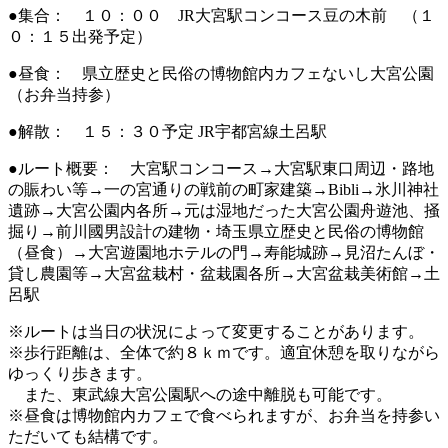
●集合： １０：００ JR大宮駅コンコース豆の木前 （１
０：１５出発予定）
●昼食： 県立歴史と民俗の博物館内カフェないし大宮公園
（お弁当持参）
●解散： １５：３０予定 JR宇都宮線土呂駅
●ルート概要： 大宮駅コンコース→大宮駅東口周辺・路地
の賑わい等→一の宮通りの戦前の町家建築→Bibli→氷川神社
遺跡→大宮公園内各所→元は湿地だった大宮公園舟遊池、掻
掘り→前川國男設計の建物・埼玉県立歴史と民俗の博物館
（昼食）→大宮遊園地ホテルの門→寿能城跡→見沼たんぼ・
貸し農園等→大宮盆栽村・盆栽園各所→大宮盆栽美術館→土
呂駅
※ルートは当日の状況によって変更することがあります。
※歩行距離は、全体で約８ｋｍです。適宜休憩を取りながら
ゆっくり歩きます。
また、東武線大宮公園駅への途中離脱も可能です。
※昼食は博物館内カフェで食べられますが、お弁当を持参い
ただいても結構です。